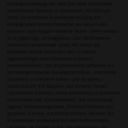
Gesangsausbildung mit dem Ziel, eine individuelle
musikalische Sprache zu entwickeln. Im Zentrum
steht die intensive Auseinandersetzung mit
Gesangsstilen unterschiedlicher Musikkulturen,
darunter auch maqam-basierte Musik. Diese werden
in Songwriting-, Arrangement- und Performance-
Kontexten miteinander sowie mit Stilen der
populären Musik verknüpft und zu einem
eigenständigen künstlerischen Ausdruck
weiterentwickelt. Die Studieninhalte umfassen die
Vertiefung moderner Gesangstechniken, stilistische
Sicherheit in mehreren Genres und Sprachen,
Improvisation mit Maqams und anderen Skalen,
rhythmische Präzision sowie Kenntnisse in Harmonik
und Phrasierung. Ensemblearbeit, die Entwicklung
eigener Konzertprogramme, Studioaufnahmen und
gezieltes Training von Bühnenpräsenz bereiten die
Studierenden umfassend auf eine professionelle
Laufbahn als Sänger:in vor. Gastworkshops mit