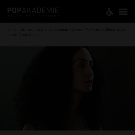
Home / Über uns / News / Neues Hauptfach Vocal Performance Global Music
an der Popakademie