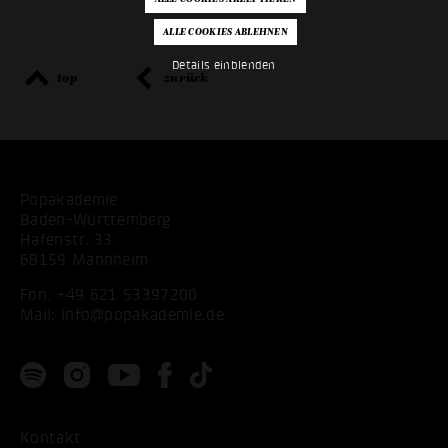
Details einblenden
top
zurück
Popakademie
Baden-Württemberg
Hafenstr. 33
68159 Mannheim
Fon:
+49 621 53397200
Mail:
info@popakademie.de
Kontakt