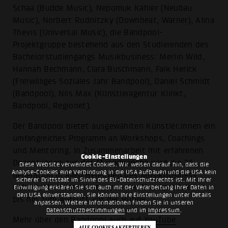
Schaa (Budde Music), Nepomuk Kähler (Neubau
Music), Norbert Rudnitzky (Downbeat, Warner), Alina
Thevis (Universal Music), die Bandpool-
Projektgruppe bestehend aus den Studierenden des
Bachelorstudiengangs Musikbusiness: Merlin Wild,
Hannah Bechmann, Clara Buschmann, Falk Herick
(Freiwilliges Soziales Jahr Bandpool), Daniel Schmidt
(Bandpool), Nils Max (Künstleragentur Klinkt,
Bandpool, Regionet).
Der Bandpool bietet ausgewählten Künstler:innen ein
umfangreiches Programm an Workshops, Coachings
und Mentoring. In Zusammenarbeit mit erfahrenen
Cookie-Einstellungen
Dozent:innen aus der Musikbranche wird die 26.
Diese Website verwendet Cookies. Wir weisen darauf hin, dass die
Analyse-Cookies eine Verbindung in die USA aufbauen und die USA kein
Generation in allen Bereichen des Musikbusiness
sicherer Drittstaat im Sinne des EU-Datenschutzrechts ist. Mit Ihrer
individuell unterstützt – von der Musikproduktion
Einwilligung erklären Sie sich auch mit der Verarbeitung Ihrer Daten in
den USA einverstanden. Sie können Ihre Einstellungen unter Details
bis hin zum Auftritt auf der Bühne.
anpassen. Weitere Informationen finden Sie in unseren
Datenschutzbestimmungen
und im
Impressum
.
Mehr über den Bandpool auch auf
YouTube