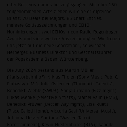
oder Betterov daraus hervorgegangen. Mit über 150
teilgenommenen Acts ziehen wir eine erfolgreiche
Bilanz: 70 Deals bei Majors, 86 Chart Entries,
mehrere Goldauszeichnungen und ECHO-
Nominierungen, zwei ECHOs, neun Radio Regenbogen
Awards und viele weitere Auszeichnungen. Wir freuen
uns jetzt auf die neue Generation“, so Michael
Herberger, Business Direktor und Geschäftsführer
der Popakademie Baden-Württemberg.
Die Jury 2024 bestand aus Martin Müller
(Karlstorbahnhof), Niklas Tholen (Sony Music Pub. &
Embassy o.M.), Julia Osterried (Chromatic Talents),
Benedikt Wiehle (SWR3), Sonja Urmann (Fizz mgmt),
Lukas Menke (Selective Artists), Marcel Valin (BMG),
Benedikt Prüwer (Better Way mgmt), Lisa Ruetz
(Place Called Home), Victoria Gaal (Universal Music),
Johanna Herzer Santana (Wasted Talent
Entertainment), Kevin Niedernhöfer (BTA), Isabelle