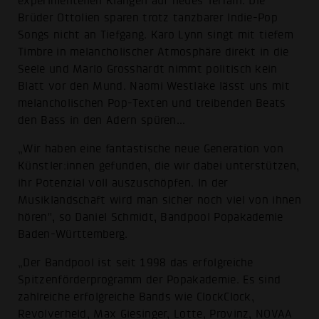
experimentellen Klängen auf neues Terrain. Die
Brüder Ottolien sparen trotz tanzbarer Indie-Pop
Songs nicht an Tiefgang. Karo Lynn singt mit tiefem
Timbre in melancholischer Atmosphäre direkt in die
Seele und Marlo Grosshardt nimmt politisch kein
Blatt vor den Mund. Naomi Westlake lässt uns mit
melancholischen Pop-Texten und treibenden Beats
den Bass in den Adern spüren...
„Wir haben eine fantastische neue Generation von
Künstler:innen gefunden, die wir dabei unterstützen,
ihr Potenzial voll auszuschöpfen. In der
Musiklandschaft wird man sicher noch viel von ihnen
hören", so Daniel Schmidt, Bandpool Popakademie
Baden-Württemberg.
„Der Bandpool ist seit 1998 das erfolgreiche
Spitzenförderprogramm der Popakademie. Es sind
zahlreiche erfolgreiche Bands wie ClockClock,
Revolverheld, Max Giesinger, Lotte, Provinz, NOVAA