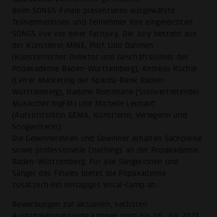
Beim SONGS-Finale präsentieren ausgewählte
Teilnehmerinnen und Teilnehmer ihre eingereichten
SONGS live vor einer Fachjury. Die Jury besteht aus
der Künstlerin MINE, Prof. Udo Dahmen
(Künstlerischer Direktor und Geschäftsführer der
Popakademie Baden-Württemberg), Andreas Küchle
(Leiter Marketing der Sparda-Bank Baden-
Württemberg), Nadime Romdhane (Stellvertretender
Musikchef bigFM) und Michelle Leonard
(Aufsichtsrätin GEMA, Künstlerin, Verlegerin und
Songwriterin).
Die Gewinnerinnen und Gewinner erhalten Sachpreise
sowie professionelle Coachings an der Popakademie
Baden-Württemberg. Für alle Sängerinnen und
Sänger des Finales bietet die Popakademie
zusätzlich ein eintägiges Vocal-Camp an.
Bewerbungen zur aktuellen, sechsten
Ausschreibungsrunde können noch bis 16. Juli 2021