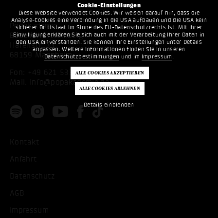
Cookie-Einstellungen
Diese Website verwendet Cookies. Wir weisen darauf hin, dass die
Analyse-Cookies eine Verbindung in die USA aufbauen und die USA kein
Popakademie
sicherer Drittstaat im Sinne des EU-Datenschutzrechts ist. Mit Ihrer
Einwilligung erklären Sie sich auch mit der Verarbeitung Ihrer Daten in
Baden-Württemberg
den USA einverstanden. Sie können Ihre Einstellungen unter Details
Hafenstr. 33
anpassen. Weitere Informationen finden Sie in unseren
68159 Mannheim
Datenschutzbestimmungen
und im
Impressum
.
Fon:
+49 621 53397200
Mail:
info@popakademie.de
Details einblenden
Kontakt
Anfahrt
Datenschutz
AGB
Impressum