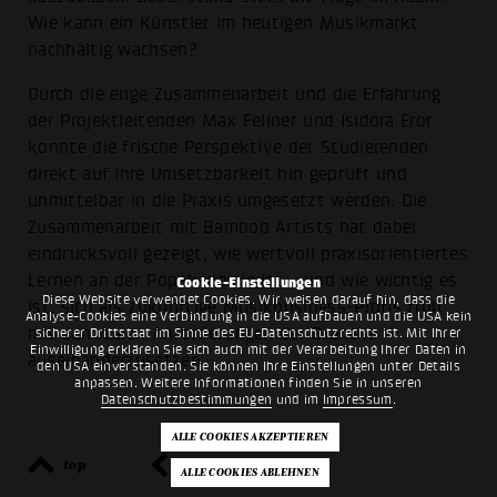
Wie kann ein Künstler im heutigen Musikmarkt
nachhaltig wachsen?
Durch die enge Zusammenarbeit und die Erfahrung
der Projektleitenden Max Fellner und Isidora Eror
konnte die frische Perspektive der Studierenden
direkt auf ihre Umsetzbarkeit hin geprüft und
unmittelbar in die Praxis umgesetzt werden. Die
Zusammenarbeit mit Bamboo Artists hat dabei
eindrucksvoll gezeigt, wie wertvoll praxisorientiertes
Lernen an der Popakademie ist – und wie wichtig es
Cookie-Einstellungen
Diese Website verwendet Cookies. Wir weisen darauf hin, dass die
ist, sich als zukünftige Musikbusiness-Profis früh
Analyse-Cookies eine Verbindung in die USA aufbauen und die USA kein
mit den realen Anforderungen der Branche
sicherer Drittstaat im Sinne des EU-Datenschutzrechts ist. Mit Ihrer
Einwilligung erklären Sie sich auch mit der Verarbeitung Ihrer Daten in
auseinanderzusetzen.
den USA einverstanden. Sie können Ihre Einstellungen unter Details
anpassen. Weitere Informationen finden Sie in unseren
Datenschutzbestimmungen
und im
Impressum
.
top
zurück