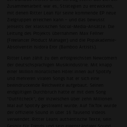
Zusammenarbeit war es, Strategien zu entwickeln,
mit denen Ritter Lean für seine kommende EP neue
Zielgruppen erreichen kann – und das bewusst
jenseits der klassischen Social-Media-Ansätze. Die
Leitung des Projekts übernahmen Max Fellner
(Freelancer Product Manager) und die Popakademie-
Absolventin Isidora Eror (Bamboo Artists).
Ritter Lean zählt zu den erfolgreichsten Newcomern
der deutschsprachigen Musikindustrie. Mit knapp
einer Million monatlichen Hörer:innen auf Spotify
und mehreren viralen Songs hat er sich eine
beeindruckende Reichweite aufgebaut. Seinen
endgültigen Durchbruch hatte er mit dem Song
"Outfitcheck", der inzwischen über zehn Millionen
Mal auf Spotify gestreamt wurde. Auf TikTok wurde
der offizielle Sound in über 16 Tausend Videos
verwendet. Ritter Leans authentische Texte, sein
Gespür für Trends und sein eigenständiger Sound