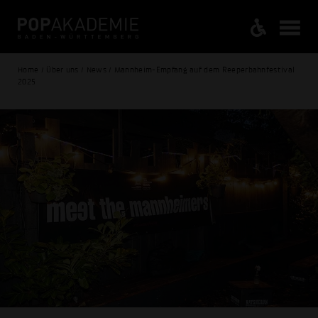
Home / Über uns / News / Mannheim-Empfang auf dem Reeperbahnfestival
2025