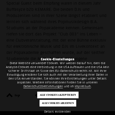
Special Guest beim Empfang waren in diesem Jahr
Buffasyze b2b KEMARE. Die beiden DJs und
Produzenten sind in ihrer Szene längst etabliert und
lernten sich während ihres Popmusikdesign B.A.
Studiums an der Popakademie kennen. Gemeinsam
riefen sie dort das Projekt “Club 003” ins Leben –
eine Clubveranstaltung, mit der eine Bühne exklusiv
für elektronische Musik und DJs im Livekontext an
der Popakademie geschaffen wurde, auf der seither
Studierende die Möglichkeit haben, eigene
Cookie-Einstellungen
Diese Website verwendet Cookies. Wir weisen darauf hin, dass die
elektronische Künstlerprojekte in Live Situationen
Analyse-Cookies eine Verbindung in die USA aufbauen und die USA kein
umzusetzen.
sicherer Drittstaat im Sinne des EU-Datenschutzrechts ist. Mit Ihrer
Einwilligung erklären Sie sich auch mit der Verarbeitung Ihrer Daten in
den USA einverstanden. Sie können Ihre Einstellungen unter Details
anpassen. Weitere Informationen finden Sie in unseren
Datenschutzbestimmungen
und im
Impressum
.
top
zurück
Details einblenden