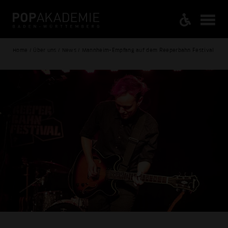
Home / Über uns / News / Mannheim-Empfang auf dem Reeperbahn Festival