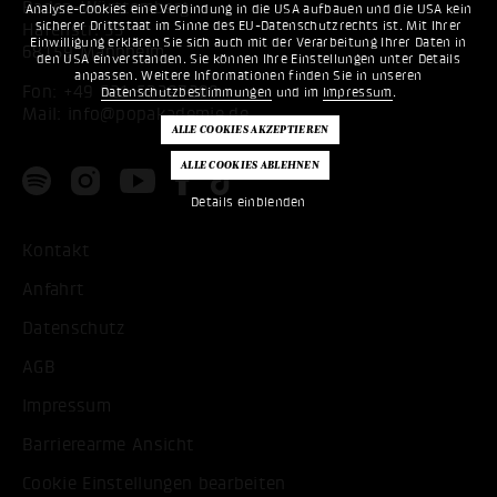
Baden-Württemberg
Analyse-Cookies eine Verbindung in die USA aufbauen und die USA kein
sicherer Drittstaat im Sinne des EU-Datenschutzrechts ist. Mit Ihrer
Hafenstr. 33
Einwilligung erklären Sie sich auch mit der Verarbeitung Ihrer Daten in
68159 Mannheim
den USA einverstanden. Sie können Ihre Einstellungen unter Details
anpassen. Weitere Informationen finden Sie in unseren
Fon:
+49 621 53397200
Datenschutzbestimmungen
und im
Impressum
.
Mail:
info@popakademie.de
Details einblenden
Kontakt
Anfahrt
Datenschutz
AGB
Impressum
Barrierearme Ansicht
Cookie Einstellungen bearbeiten