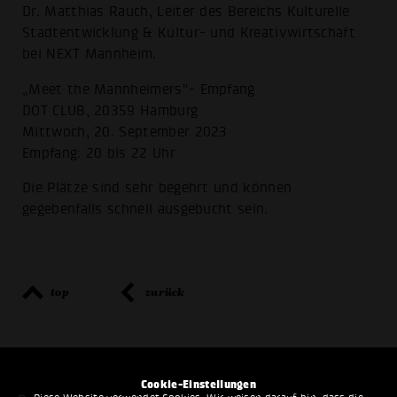
Dr. Matthias Rauch, Leiter des Bereichs Kulturelle
Stadtentwicklung & Kultur- und Kreativwirtschaft
bei NEXT Mannheim.
„Meet the Mannheimers“- Empfang
DOT CLUB, 20359 Hamburg
Mittwoch, 20. September 2023
Empfang: 20 bis 22 Uhr
Die Plätze sind sehr begehrt und können
gegebenfalls schnell ausgebucht sein.
top
zurück
Cookie-Einstellungen