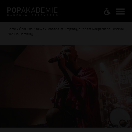
Home / Über uns / News / Mannheim-Empfang auf dem Reeperbahn Festival
2023 in Hamburg