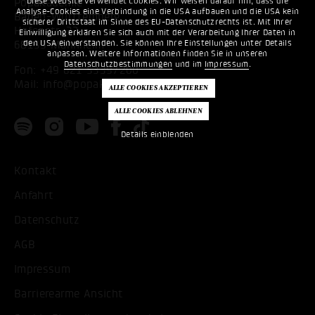
Diese Website verwendet Cookies. Wir weisen darauf hin, dass die
Popakademie
Analyse-Cookies eine Verbindung in die USA aufbauen und die USA kein
Baden-Württemberg
sicherer Drittstaat im Sinne des EU-Datenschutzrechts ist. Mit Ihrer
Hafenstr. 33
Einwilligung erklären Sie sich auch mit der Verarbeitung Ihrer Daten in
den USA einverstanden. Sie können Ihre Einstellungen unter Details
68159 Mannheim
anpassen. Weitere Informationen finden Sie in unseren
Datenschutzbestimmungen
und im
Impressum
.
Fon:
+49 621 53397200
Mail:
info@popakademie.de
Details einblenden
Kontakt
Anfahrt
Datenschutz
AGB
Impressum
Barrierearme Ansicht