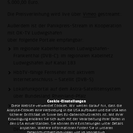
5.000,00 Euro.
Die Preisverleihung wird live über
Vimeo
gestreamt:
Außerdem ist der Panikpreis-Stream in Kooperation
mit OK-TV Ludwigshafen
über folgende Portale empfangbar:
Im regionale Kabelfernsehen Ludwigshafen-
Frankenthal (DVB-C): im regionalen Kabelnetz
Ludwigshafen auf Kanal 183
HbbTV-fähige Fernseher mit aktivem
Internetanschluss – Satellit (DVB-S)
Lokalfunkportal auf dem Astra-Satellitensystem
über Bundesland Rheinland-Pfalz
Cookie-Einstellungen
Terrestrisch: (DVB-T2-HD) Programm „Lokal-TV
Diese Website verwendet Cookies. Wir weisen darauf hin, dass die
Analyse-Cookies eine Verbindung in die USA aufbauen und die USA kein
(connect)“ über das Bundesland Rheinland-Pfalz
sicherer Drittstaat im Sinne des EU-Datenschutzrechts ist. Mit Ihrer
Einwilligung erklären Sie sich auch mit der Verarbeitung Ihrer Daten in
Magenta-TV: IPTV-Plattform Magenta-TV der
den USA einverstanden. Sie können Ihre Einstellungen unter Details
anpassen. Weitere Informationen finden Sie in unseren
Deutschen Telekom auf Programmplatz 517
Datenschutzbestimmungen
und im
Impressum
.