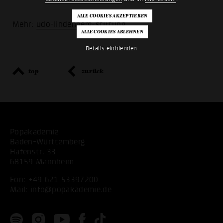
Mehr:
udo-lindenberg-stiftung
Details einblenden
top
zurück
Popakademie
Baden-Württemberg
Hafenstr. 33
68159 Mannheim
Fon:
+49 621 53397200
Mail:
info@popakademie.de