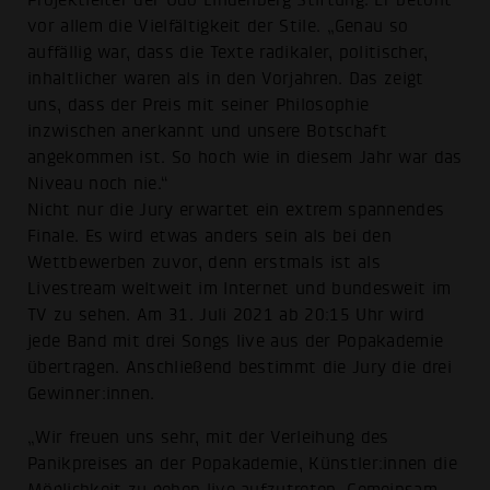
Projektleiter der Udo Lindenberg Stiftung. Er betont
vor allem die Vielfältigkeit der Stile. „Genau so
auffällig war, dass die Texte radikaler, politischer,
inhaltlicher waren als in den Vorjahren. Das zeigt
uns, dass der Preis mit seiner Philosophie
inzwischen anerkannt und unsere Botschaft
angekommen ist. So hoch wie in diesem Jahr war das
Niveau noch nie.“
Nicht nur die Jury erwartet ein extrem spannendes
Finale. Es wird etwas anders sein als bei den
Wettbewerben zuvor, denn erstmals ist als
Livestream weltweit im Internet und bundesweit im
TV zu sehen. Am 31. Juli 2021 ab 20:15 Uhr wird
jede Band mit drei Songs live aus der Popakademie
übertragen. Anschließend bestimmt die Jury die drei
Gewinner:innen.
„Wir freuen uns sehr, mit der Verleihung des
Panikpreises an der Popakademie, Künstler:innen die
Möglichkeit zu geben live aufzutreten. Gemeinsam