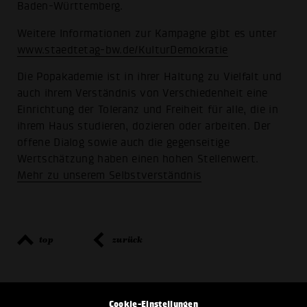
Baden-Württemberg.
Weitere Informationen zur Kampagne gibt es unter
www.staedtetag-bw.de/KulturDemokratie
Die Popakademie ist in ihrer Haltung zu Vielfalt und
auch ihrem Verständnis von Verschiedenheit eine
Einrichtung der Toleranz und Freiheit für alle, die in
ihrem Haus studieren, dozieren oder arbeiten. Der
offene Dialog sowie auch die gegenseitige
Wertschätzung haben einen hohen Stellenwert.
Mehr zu unserem Selbstverständnis
top
zurück
Cookie-Einstellungen