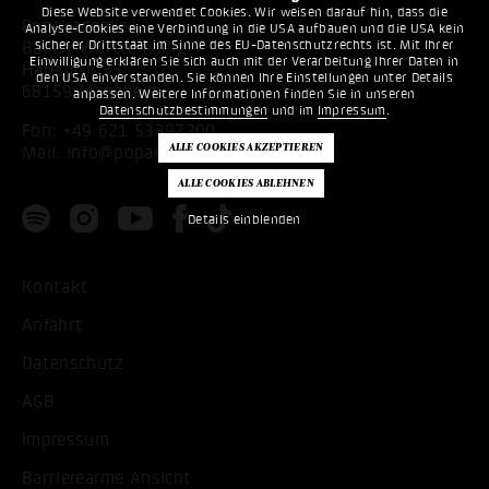
Diese Website verwendet Cookies. Wir weisen darauf hin, dass die
Popakademie
Analyse-Cookies eine Verbindung in die USA aufbauen und die USA kein
sicherer Drittstaat im Sinne des EU-Datenschutzrechts ist. Mit Ihrer
Baden-Württemberg
Einwilligung erklären Sie sich auch mit der Verarbeitung Ihrer Daten in
Hafenstr. 33
den USA einverstanden. Sie können Ihre Einstellungen unter Details
68159 Mannheim
anpassen. Weitere Informationen finden Sie in unseren
Datenschutzbestimmungen
und im
Impressum
.
Fon:
+49 621 53397200
Mail:
info@popakademie.de
Details einblenden
Kontakt
Anfahrt
Datenschutz
AGB
Impressum
Barrierearme Ansicht