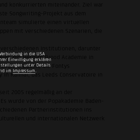
 und konkurrierten miteinander. Ziel war
chste Songwriting-Projekt aus dem
nteam simulierte einen virtuellen
ppen mit verschiedenen Szenarien, die
verschiedenen Institutionen, darunter
Verbindung in die USA
im, die Herman Brood Academie in
rer Einwilligung erklären
nstellungen unter Details
ation in Dublin, die Fontys
nd im
Impressum
.
y in Kalmar, das Leeds Conservatoire in
seit 2005 regelmäßig an der
 Es wurde von der Popakademie Baden-
hiedenen Partnerinstitutionen ins
ulturellen und internationalen Netzwerk