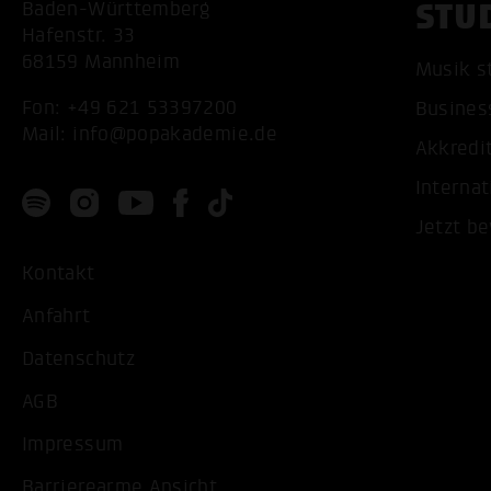
STU
Baden-Württemberg
Hafenstr. 33
68159 Mannheim
Musik s
Fon:
+49 621 53397200
Busines
Mail:
info@popakademie.de
Akkredi
Internat
Jetzt b
Kontakt
Anfahrt
Datenschutz
AGB
Impressum
Barrierearme Ansicht