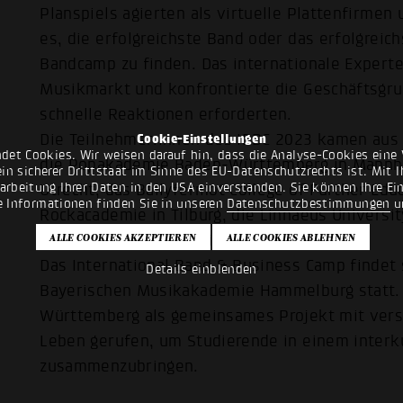
Planspiels agierten als virtuelle Plattenfirmen
es, die erfolgreichste Band oder das erfolgrei
Bandcamp zu finden. Das internationale Experte
Musikmarkt und konfrontierte die Geschäftsgru
schnelle Reaktionen erforderten.
Die Teilnehmer:innen des IBBC 2023 kamen aus 
Cookie-Einstellungen
det Cookies. Wir weisen darauf hin, dass die Analyse-Cookies eine 
die Popakademie Baden-Württemberg in Mannhe
n sicherer Drittstaat im Sinne des EU-Datenschutzrechts ist. Mit Ih
rarbeitung Ihrer Daten in den USA einverstanden. Sie können Ihre Ei
Utrecht, das Ballyfermot College of Further Educ
e Informationen finden Sie in unseren
Datenschutzbestimmungen
u
Rockacademie in Tilburg, die Linnaeus Universit
Leeds und das Columbia College in Chicago.
Das International Band & Business Camp findet 
Details einblenden
Bayerischen Musikakademie Hammelburg statt.
Württemberg als gemeinsames Projekt mit versc
Leben gerufen, um Studierende in einem interk
zusammenzubringen.