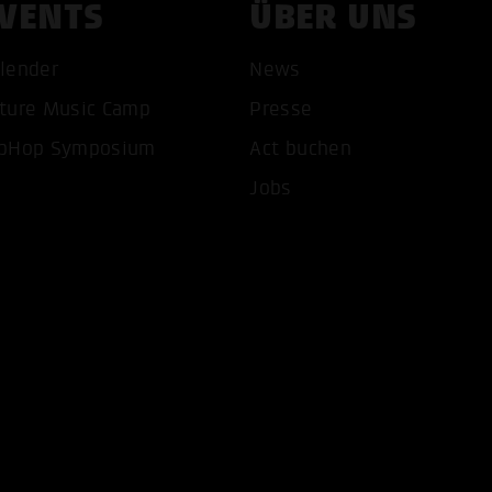
VENTS
ÜBER UNS
lender
News
ture Music Camp
Presse
pHop Symposium
Act buchen
COOKIES AKZEPTIEREN
ALLE COOKIES AB
Jobs