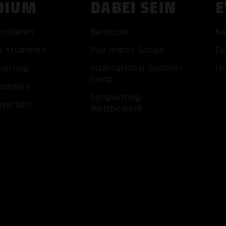
DIUM
DABEI SEIN
E
tudieren
Bandpool
Ka
s studieren
Pop macht Schule
Fu
tierung
International Summer
Hi
ALLE 
Camp
ionales
Songwriting-
ewerben
Wettbewerb