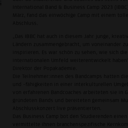
International Band & Business Camp 2023 (IBBC)
März, fand das einwöchige Camp mit einem toll
Abschluss.
„Das IBBC hat auch in diesem Jahr junge, krea
Ländern zusammengebracht, um voneinander zu 
inspirieren. Es war schön zu sehen, wie sich di
internationalen Umfeld weiterentwickelt haben
Direktor der Popakademie.
Die Teilnehmer:innen des Bandcamps hatten die
und -fähigkeiten in einer interkulturellen Umge
von erfahrenen Bandcoaches arbeiteten sie in 
gründeten Bands und bereiteten gemeinsam Mus
Abschlusskonzert live präsentierten.
Das Business Camp bot den Studierenden einen E
vermittelte ihnen branchenspezifische Kernko