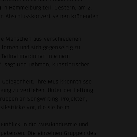
 in Hammelburg teil. Gestern, am 2.
en Abschlusskonzert seinen krönenden
tive Menschen aus verschiedenen
lernen und sich gegenseitig zu
e Teilnehmer:innen in einem
“, sagt Udo Dahmen, künstlerischer
 Gelegenheit, ihre Musikkenntnisse
bung zu vertiefen. Unter der Leitung
Gruppen an Songwriting-Projekten,
ikstücke vor, die sie beim
inblick in die Musikindustrie und
mpetenzen. Die einzelnen Gruppen des