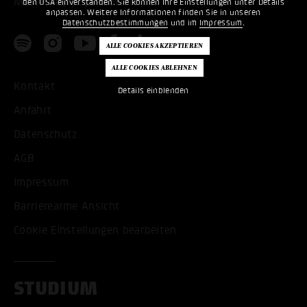
Mail:
info@popakademie.de
den USA einverstanden. Sie können Ihre Einstellungen unter Details
anpassen. Weitere Informationen finden Sie in unseren
Datenschutzbestimmungen
und im
Impressum
.
Kontakt
Details einblenden
Anfahrt
Datenschutz
AGB
Impressum
Barrierearme Ansicht
Cookie Einstellungen bearbeiten
STUDIUM