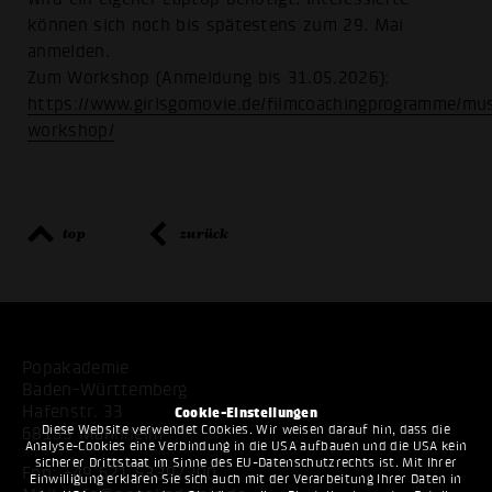
können sich noch bis spätestens zum 29. Mai
anmelden.
Zum Workshop (Anmeldung bis 31.05.2026):
https://www.girlsgomovie.de/filmcoachingprogramme/mus
workshop/
top
zurück
Popakademie
Baden-Württemberg
Hafenstr. 33
Cookie-Einstellungen
Diese Website verwendet Cookies. Wir weisen darauf hin, dass die
68159 Mannheim
Analyse-Cookies eine Verbindung in die USA aufbauen und die USA kein
sicherer Drittstaat im Sinne des EU-Datenschutzrechts ist. Mit Ihrer
Fon:
+49 621 53397200
Einwilligung erklären Sie sich auch mit der Verarbeitung Ihrer Daten in