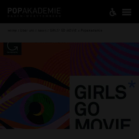
Home / Über uns / News / GIRLS* GO MOVIE x Popakademie