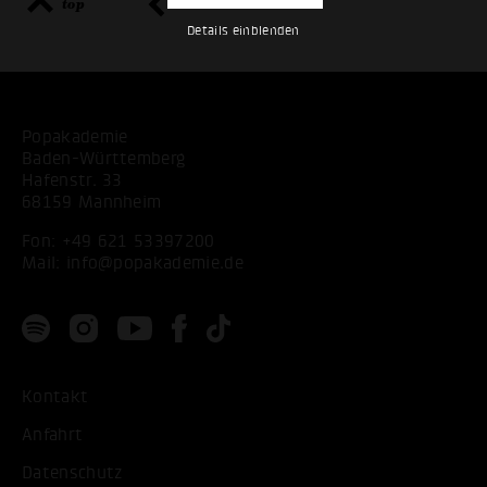
top
zurück
Details einblenden
Popakademie
Baden-Württemberg
Hafenstr. 33
68159 Mannheim
Fon:
+49 621 53397200
Mail:
info@popakademie.de
Kontakt
Anfahrt
Datenschutz