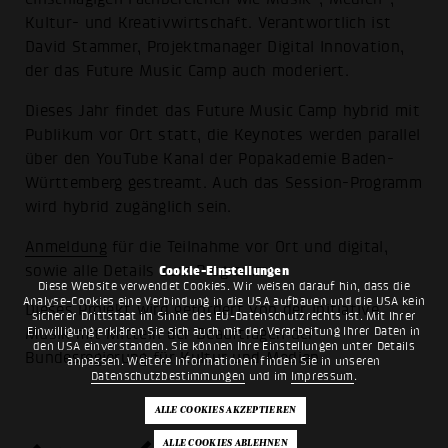
Kultur- und Kreativwirtschaft. Verantwortlich ist
David Stammer, Projektmanager Digital Innovation,
der das Future Music Camp auch moderiert.
Dieses Jahr findet das Future Music Camp hybrid mit
Publikum vor Ort statt, die Keynotes werden parallel
über den YouTube Kanal der Popakademie Baden-
Württemberg gestreamt. Auch das Session-Programm
wird hybrid zugänglich sein.
Anmeldung
für die Teilnahme vor Ort und digital,
sowie alle Details zum Programm.
Cookie-Einstellungen
Diese Website verwendet Cookies. Wir weisen darauf hin, dass die
Analyse-Cookies eine Verbindung in die USA aufbauen und die USA kein
Dieses Projekt wird gefördert von der Initiative
sicherer Drittstaat im Sinne des EU-Datenschutzrechts ist. Mit Ihrer
Einwilligung erklären Sie sich auch mit der Verarbeitung Ihrer Daten in
Musik mit Mitteln der Beauftragen der
den USA einverstanden. Sie können Ihre Einstellungen unter Details
Bundesregierung für Kultur und Medien.
anpassen. Weitere Informationen finden Sie in unseren
Datenschutzbestimmungen
und im
Impressum
.