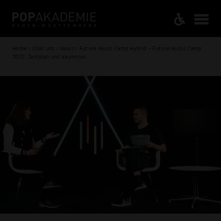
Home / Über uns / News / Future Music Camp Hybrid - Future Music Camp
2022: Zeitplan und Keynotes