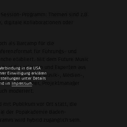
s Session-Programm: Themen sind z.B.
, digitale Kollaborationen oder
ch als Barcamp für die
nferenzformat für Führungs- und
nche etabliert. Mit dem Future Music
berg Expertinnen und Experten aus
Verbindung in die USA
rer Einwilligung erklären
Fachbereichen wie Musik-, Medien-,
nstellungen unter Details
ist David Stammer, Projektmanager
nd im
Impressum
.
auch moderiert.
 mit Publikum vor Ort statt, die
nal der Popakademie Baden-
amm wird hybrid zugänglich sein.