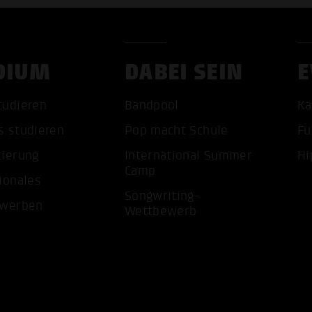
DIUM
DABEI SEIN
E
tudieren
Bandpool
Ka
s studieren
Pop macht Schule
Fu
tierung
International Summer
Hi
Camp
ALLE 
ionales
Songwriting-
ewerben
Wettbewerb