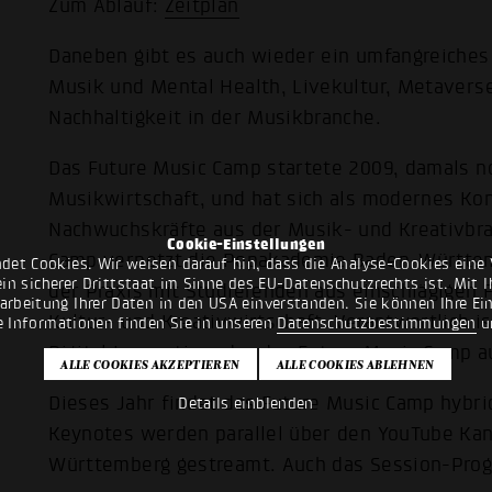
Zum Ablauf:
Zeitplan
Daneben gibt es auch wieder ein umfangreiche
Musik und Mental Health, Livekultur, Metaverse
Nachhaltigkeit in der Musikbranche.
Das Future Music Camp startete 2009, damals no
Musikwirtschaft, und hat sich als modernes Ko
Nachwuchskräfte aus der Musik- und Kreativbra
Cookie-Einstellungen
Camp vernetzt die Popakademie Baden-Württem
det Cookies. Wir weisen darauf hin, dass die Analyse-Cookies eine 
n sicherer Drittstaat im Sinne des EU-Datenschutzrechts ist. Mit Ih
der Praxis mit Studierenden aus einschlägigen 
rarbeitung Ihrer Daten in den USA einverstanden. Sie können Ihre Ei
Kultur- und Kreativwirtschaft. Verantwortlich 
e Informationen finden Sie in unseren
Datenschutzbestimmungen
u
Digital Innovation, der das Future Music Camp 
Dieses Jahr findet das Future Music Camp hybrid
Details einblenden
Keynotes werden parallel über den YouTube Ka
Württemberg gestreamt. Auch das Session-Progr