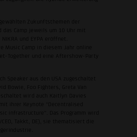
usgewählten Zukunftsthemen der
d das Camp jeweils um 10 Uhr mit
 NIKRA und EYPA eröffnet.
e Music Camp in diesem Jahr online
 Get-Together und eine Aftershow-Party
ch Speaker aus den USA zugeschaltet
id Bowie, Foo Fighters, Greta Van
schaltet wird auch Kaitlyn Davies
mit ihrer Keynote “Decentralised
ic infrastructure”. Das Programm wird
CEO, Takkt, DE), sie thematisiert die
gerindustrie.