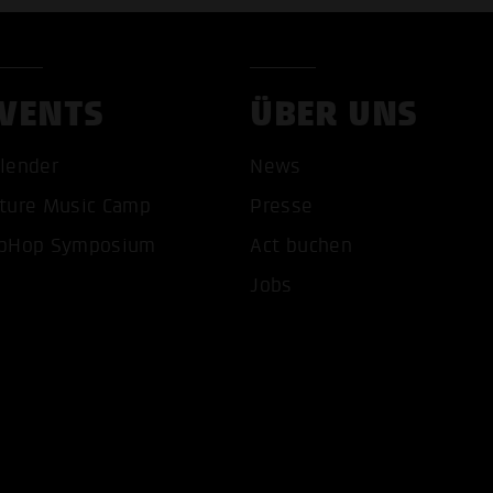
VENTS
ÜBER UNS
lender
News
ture Music Camp
Presse
pHop Symposium
Act buchen
COOKIES AKZEPTIEREN
ALLE COOKIES AB
Jobs