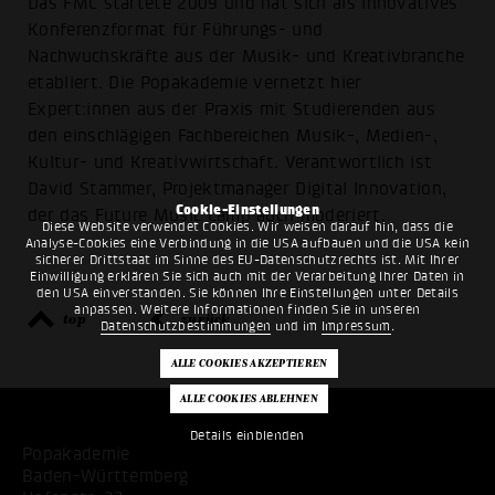
Das FMC startete 2009 und hat sich als innovatives
Konferenzformat für Führungs- und
Nachwuchskräfte aus der Musik- und Kreativbranche
etabliert. Die Popakademie vernetzt hier
Expert:innen aus der Praxis mit Studierenden aus
den einschlägigen Fachbereichen Musik-, Medien-,
Kultur- und Kreativwirtschaft. Verantwortlich ist
David Stammer, Projektmanager Digital Innovation,
Cookie-Einstellungen
der das Future Music Camp auch moderiert.
Diese Website verwendet Cookies. Wir weisen darauf hin, dass die
Analyse-Cookies eine Verbindung in die USA aufbauen und die USA kein
sicherer Drittstaat im Sinne des EU-Datenschutzrechts ist. Mit Ihrer
Einwilligung erklären Sie sich auch mit der Verarbeitung Ihrer Daten in
den USA einverstanden. Sie können Ihre Einstellungen unter Details
anpassen. Weitere Informationen finden Sie in unseren
top
zurück
Datenschutzbestimmungen
und im
Impressum
.
Details einblenden
Popakademie
Baden-Württemberg