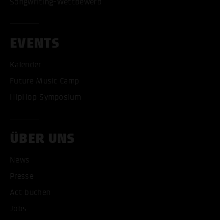
Songwriting-Wettbewerb
EVENTS
Kalender
Future Music Camp
HipHop Symposium
ÜBER UNS
News
Presse
Act buchen
ALLE COOKIES AKZEPT
Jobs