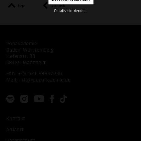
top
zurück
Details einblenden
Popakademie
Baden-Württemberg
Hafenstr. 33
68159 Mannheim
Fon:
+49 621 53397200
Mail:
info@popakademie.de
Kontakt
Anfahrt
Datenschutz