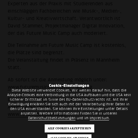
Experten aus der Praxis mit Studierenden aus
einschlägigen Fachbereichen wie Musik-, Medien-,
Kultur- und Kreativwirtschaft. Verantwortlich ist
David Stammer, Projektmanager Digital Innovation,
der das Future Music Camp auch moderiert.
Die Teilnahme am Future Music Camp ist kostenlos,
die Plätze sind begrenzt.
Die Veranstaltung findet in Präsenz in Mannheim
statt.
Ab sofort ist die Anmeldung möglich unter:
Cookie-Einstellungen
www.futuremusiccamp.de/anmeldung
Diese Website verwendet Cookies. Wir weisen darauf hin, dass die
Analyse-Cookies eine Verbindung in die USA aufbauen und die USA kein
Details zum Programm und Ablauf finden Sie ab
sicherer Drittstaat im Sinne des EU-Datenschutzrechts ist. Mit Ihrer
Einwilligung erklären Sie sich auch mit der Verarbeitung Ihrer Daten in
Anfang April unter:
den USA einverstanden. Sie können Ihre Einstellungen unter Details
anpassen. Weitere Informationen finden Sie in unseren
www.futuremusiccamp.de
Datenschutzbestimmungen
und im
Impressum
.