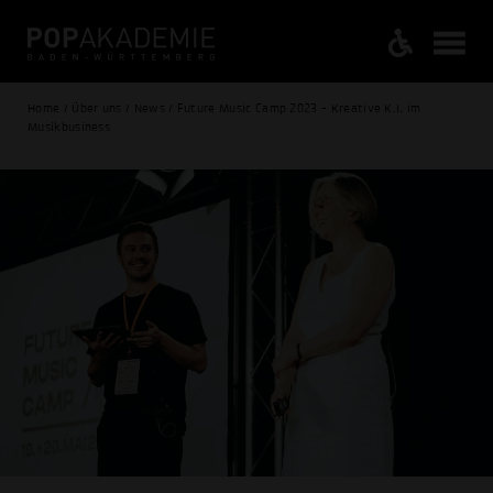
Home / Über uns / News / Future Music Camp 2023 - Kreative K.I. im
Musikbusiness