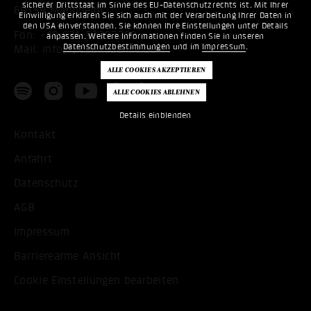
sicherer Drittstaat im Sinne des EU-Datenschutzrechts ist. Mit Ihrer
68159 Mannheim
Einwilligung erklären Sie sich auch mit der Verarbeitung Ihrer Daten in
den USA einverstanden. Sie können Ihre Einstellungen unter Details
Fon:
+49 621 53397200
anpassen. Weitere Informationen finden Sie in unseren
Datenschutzbestimmungen
und im
Impressum
.
Mail:
info@popakademie.de
Details einblenden
Kontakt
Anfahrt
Datenschutz
AGB
Impressum
Barrierearme Ansicht
Cookie Einstellungen bearbeiten