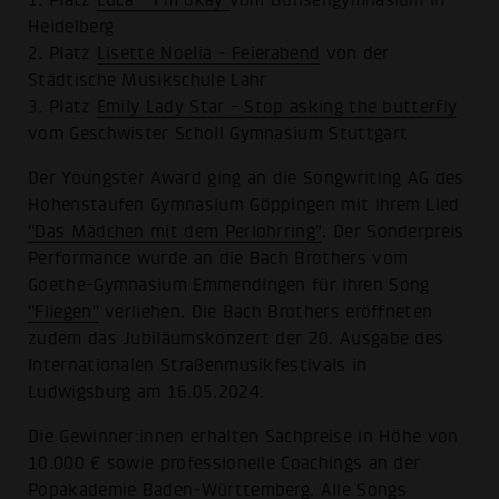
1. Platz
Luca - I'm okay
vom Bunsengymnasium in
Heidelberg
2. Platz
Lisette Noelia - Feierabend
von der
Städtische Musikschule Lahr
3. Platz
Emily Lady Star - Stop asking the butterfly
vom Geschwister Scholl Gymnasium Stuttgart
Der Youngster Award ging an die Songwriting AG des
Hohenstaufen Gymnasium Göppingen mit ihrem Lied
"Das Mädchen mit dem Perlohrring"
. Der Sonderpreis
Performance wurde an die Bach Brothers vom
Goethe-Gymnasium Emmendingen für ihren Song
"Fliegen"
verliehen. Die Bach Brothers eröffneten
zudem das Jubiläumskonzert der 20. Ausgabe des
Internationalen Straßenmusikfestivals in
Ludwigsburg am 16.05.2024.
Die Gewinner:innen erhalten Sachpreise in Höhe von
10.000 € sowie professionelle Coachings an der
Popakademie Baden-Württemberg. Alle Songs