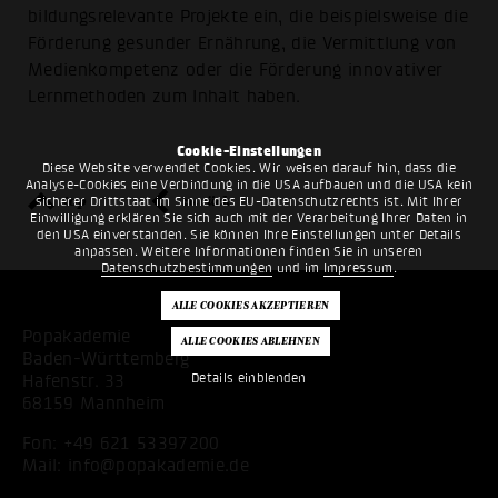
bildungsrelevante Projekte ein, die beispielsweise die
Förderung gesunder Ernährung, die Vermittlung von
Medienkompetenz oder die Förderung innovativer
Lernmethoden zum Inhalt haben.
Cookie-Einstellungen
Diese Website verwendet Cookies. Wir weisen darauf hin, dass die
Analyse-Cookies eine Verbindung in die USA aufbauen und die USA kein
top
zurück
sicherer Drittstaat im Sinne des EU-Datenschutzrechts ist. Mit Ihrer
Einwilligung erklären Sie sich auch mit der Verarbeitung Ihrer Daten in
den USA einverstanden. Sie können Ihre Einstellungen unter Details
anpassen. Weitere Informationen finden Sie in unseren
Datenschutzbestimmungen
und im
Impressum
.
Popakademie
Baden-Württemberg
Details einblenden
Hafenstr. 33
68159 Mannheim
Fon:
+49 621 53397200
Mail:
info@popakademie.de