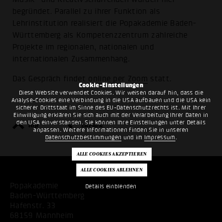
begründet. Parallel zu ihrer Funktion als
Lehrinstitution realisiert die Popakademie Baden-
Württemberg als Kompetenzzentrum zahlreiche
Projekte im regionalen, nationalen und
internationalen Zusammenhang.
Das Gespräch findet
online per Zoom
statt.
Cookie-Einstellungen
Diese Website verwendet Cookies. Wir weisen darauf hin, dass die
Analyse-Cookies eine Verbindung in die USA aufbauen und die USA kein
sicherer Drittstaat im Sinne des EU-Datenschutzrechts ist. Mit Ihrer
Einwilligung erklären Sie sich auch mit der Verarbeitung Ihrer Daten in
den USA einverstanden. Sie können Ihre Einstellungen unter Details
top
zurück
anpassen. Weitere Informationen finden Sie in unseren
Datenschutzbestimmungen
und im
Impressum
.
Popakademie
Details einblenden
Baden-Württemberg
Hafenstr. 33
68159 Mannheim