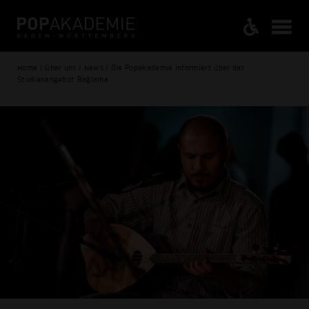
Home / Über uns / News / Die Popakademie informiert über das
Studienangebot Bağlama