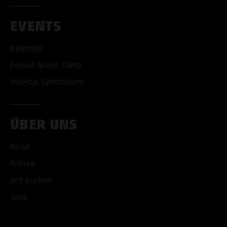
EVENTS
Kalender
Future Music Camp
HipHop Symposium
ÜBER UNS
News
Presse
Act buchen
ALLE COOKIES AKZEPT
Jobs
ALLE COOKIES ABLE