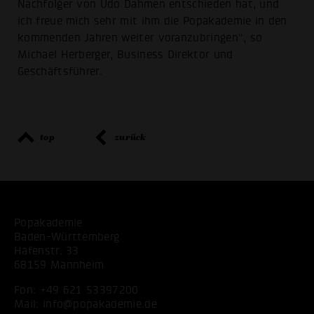
Nachfolger von Udo Dahmen entschieden hat, und
ich freue mich sehr mit ihm die Popakademie in den
kommenden Jahren weiter voranzubringen“, so
Michael Herberger, Business Direktor und
Geschäftsführer.
top
zurück
Popakademie
Baden-Württemberg
Hafenstr. 33
68159 Mannheim
Fon:
+49 621 53397200
Mail:
info@popakademie.de