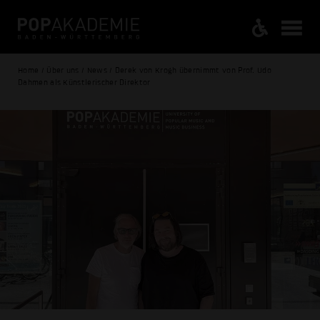
Home / Über uns / News / Derek von Krogh übernimmt von Prof. Udo
Dahmen als Künstlerischer Direktor