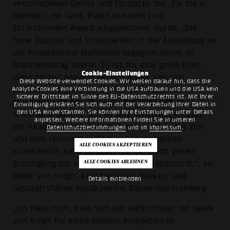
verschiedenen Genres und Formaten mit, für die er
mehrfach mit Gold, Platin und dem Live
Entertainment Award ausgezeichnet wurde. „Die
hohe Qualität und Stilsicherheit in der Ausbildung an
der Popakademie Mannheim begegnet einem im
Branchenalltag überall. Es ist mir eine große Ehre,
Cookie-Einstellungen
diese höchst beeindruckende Arbeit von Udo
Diese Website verwendet Cookies. Wir weisen darauf hin, dass die
Dahmen fortführen zu dürfen. Der Beruf der
Analyse-Cookies eine Verbindung in die USA aufbauen und die USA kein
sicherer Drittstaat im Sinne des EU-Datenschutzrechts ist. Mit Ihrer
Musikerin und des Musikers befindet sich in
Einwilligung erklären Sie sich auch mit der Verarbeitung Ihrer Daten in
den USA einverstanden. Sie können Ihre Einstellungen unter Details
ständigem Wandel, und es wird weiterhin Aufgabe
anpassen. Weitere Informationen finden Sie in unseren
der Akademie sein, hier ganz nah am Puls der Zeit
Datenschutzbestimmungen
und im
Impressum
.
und dem technischen Status Quo zu bleiben.
Künstlerisch kann es dabei nur ein Credo geben:
Ermutigung zur eigenen, auffälligen Handschrift“, so
Derek von Krogh, Künstlerischer Direktor und
Details einblenden
Geschäftsführer Popakademie Baden-Württemberg.
„Ich freue mich, dass sich der Aufsichtsrat mit Derek
von Krogh für einen äußerst kompetenten