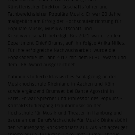
Künstlerischer Direktor, Geschäftsführer und
Fachbereichsleiter Populäre Musik. Er war 20 Jahre
maßgeblich am Erfolg der Hochschuleinrichtung für
Populäre Musik, Musikwirtschaft und
Kreativwirtschaft beteiligt. Bis 2021 war er zudem
Department Chief Drums, auf ihn folgte Anika Nilles.
Für ihre erfolgreiche Nachwuchsarbeit wurde die
Popakademie im Jahr 2017 mit dem ECHO Award und
dem LEA Award ausgezeichnet.
Dahmen studierte klassisches Schlagzeug an der
Musikhochschule Rheinland in Aachen und Köln
sowie ergänzend Drumset bei Dante Agostini in
Paris. Er war Sprecher und Professor des Popkurs -
Kontaktstudiengang Popularmusik an der
Hochschule für Musik und Theater in Hamburg und
baute an der Berufsfachschule für Musik Dinkelsbühl
den Studiengang Rock/Pop/Jazz auf. Als Schlagzeuger
spielte er u.a. für Kraan, Lake, Inga Rumpf, Charlie