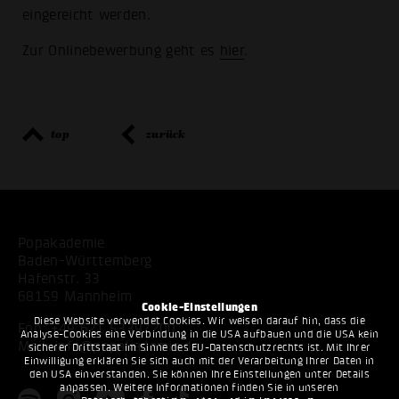
eingereicht werden.
Zur Onlinebewerbung geht es
hier
.
top
zurück
Popakademie
Baden-Württemberg
Hafenstr. 33
68159 Mannheim
Cookie-Einstellungen
Diese Website verwendet Cookies. Wir weisen darauf hin, dass die
Fon:
+49 621 53397200
Analyse-Cookies eine Verbindung in die USA aufbauen und die USA kein
Mail:
info@popakademie.de
sicherer Drittstaat im Sinne des EU-Datenschutzrechts ist. Mit Ihrer
Einwilligung erklären Sie sich auch mit der Verarbeitung Ihrer Daten in
den USA einverstanden. Sie können Ihre Einstellungen unter Details
anpassen. Weitere Informationen finden Sie in unseren