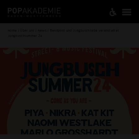
Home / Über uns / News / Bandpool und Jungbuschliebe veranstaltet
Jungbuschsummer 24