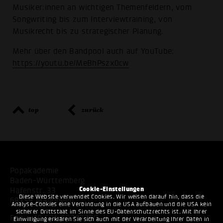
Musiker:innen an wichtigen Themenfeldern, vom
Songwriting bis zum Interviewtraining, von
Musikrecht bis zu strategischer Planung.
Mehr über den Bandpool auch auf YouTube:
https://youtu.be/MeBhPszx0cw
top
zurück
Popakademie
Baden-Württemberg
Cookie-Einstellungen
Hafenstr. 33
Diese Website verwendet Cookies. Wir weisen darauf hin, dass die
68159 Mannheim
Analyse-Cookies eine Verbindung in die USA aufbauen und die USA kein
sicherer Drittstaat im Sinne des EU-Datenschutzrechts ist. Mit Ihrer
Fon:
+49 621 53397200
Einwilligung erklären Sie sich auch mit der Verarbeitung Ihrer Daten in