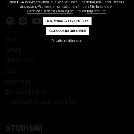
den USA einverstanden. Sie können Ihre Einstellungen unter Details
Mail:
info@popakademie.de
anpassen. Weitere Informationen finden Sie in unseren
Datenschutzbestimmungen
und im
Impressum
.
Kontakt
Details einblenden
Anfahrt
Datenschutz
AGB
Impressum
Barrierearme Ansicht
Cookie Einstellungen bearbeiten
STUDIUM