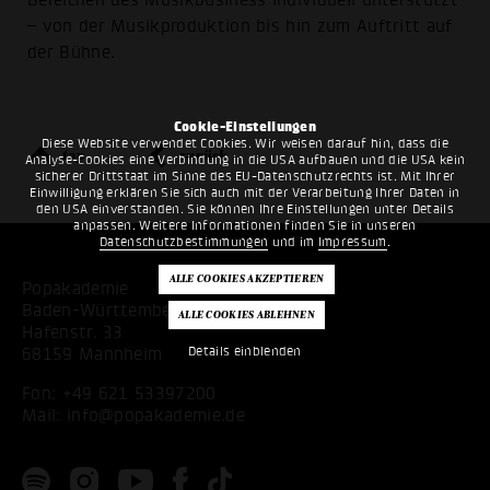
Bereichen des Musikbusiness individuell unterstützt
– von der Musikproduktion bis hin zum Auftritt auf
der Bühne.
Cookie-Einstellungen
Diese Website verwendet Cookies. Wir weisen darauf hin, dass die
top
zurück
Analyse-Cookies eine Verbindung in die USA aufbauen und die USA kein
sicherer Drittstaat im Sinne des EU-Datenschutzrechts ist. Mit Ihrer
Einwilligung erklären Sie sich auch mit der Verarbeitung Ihrer Daten in
den USA einverstanden. Sie können Ihre Einstellungen unter Details
anpassen. Weitere Informationen finden Sie in unseren
Datenschutzbestimmungen
und im
Impressum
.
Popakademie
Baden-Württemberg
Hafenstr. 33
Details einblenden
68159 Mannheim
Fon:
+49 621 53397200
Mail:
info@popakademie.de