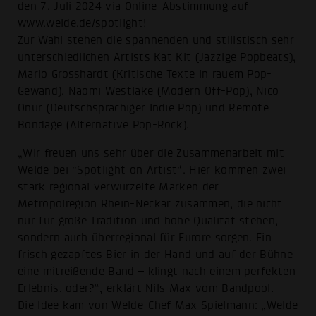
den 7. Juli 2024 via Online-Abstimmung auf
www.welde.de/spotlight
!
Zur Wahl stehen die spannenden und stilistisch sehr
unterschiedlichen Artists Kat Kit (Jazzige Popbeats),
Marlo Grosshardt (Kritische Texte in rauem Pop-
Gewand), Naomi Westlake (Modern Off-Pop), Nico
Onur (Deutschsprachiger Indie Pop) und Remote
Bondage (Alternative Pop-Rock).
„Wir freuen uns sehr über die Zusammenarbeit mit
Welde bei “Spotlight on Artist“. Hier kommen zwei
stark regional verwurzelte Marken der
Metropolregion Rhein-Neckar zusammen, die nicht
nur für große Tradition und hohe Qualität stehen,
sondern auch überregional für Furore sorgen. Ein
frisch gezapftes Bier in der Hand und auf der Bühne
eine mitreißende Band – klingt nach einem perfekten
Erlebnis, oder?“, erklärt Nils Max vom Bandpool.
Die Idee kam von Welde-Chef Max Spielmann: „Welde