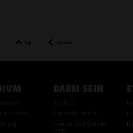
top
zurück
DIUM
DABEI SEIN
E
tudieren
Bandpool
Ka
ALLE 
s studieren
Pop macht Schule
Fu
tierung
International Summer
Hi
Camp