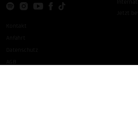
Internat
Jetzt b
Kontakt
Anfahrt
Datenschutz
AGB
Impressum
Barrierearme Ansicht
Cookie Einstellungen bearbeiten