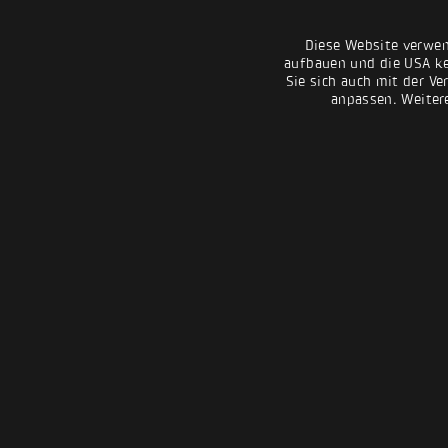
Diese Website verwen
aufbauen und die USA kei
Sie sich auch mit der Ve
anpassen. Weiter