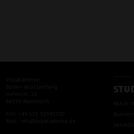
Popakademie
STU
Baden-Württemberg
Hafenstr. 33
68159 Mannheim
Musik s
Fon:
+49 621 53397200
Busines
Mail:
info@popakademie.de
Akkredi