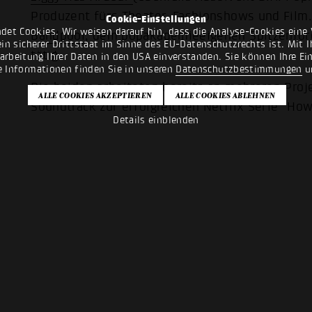
Produzent fürs Theater, Fashionshows und Film.
Cookie-Einstellungen
det Cookies. Wir weisen darauf hin, dass die Analyse-Cookies eine 
Bandpool
, dem popakademieeigenen Spitzenför
n sicherer Drittstaat im Sinne des EU-Datenschutzrechts ist. Mit Ih
tätig.
rarbeitung Ihrer Daten in den USA einverstanden. Sie können Ihre Ei
e Informationen finden Sie in unseren
Datenschutzbestimmungen
u
Die beiden arbeiteten bereits an mehreren Pro
Soundtrack zur erfolgreichen Netflix Serie "How 
Details einblenden