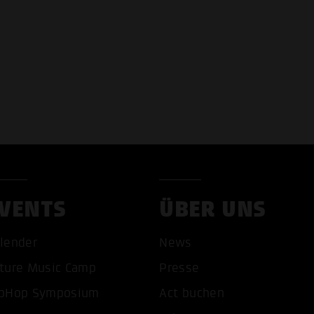
VENTS
ÜBER UNS
lender
News
COOKIES AKZEPTIEREN
ALLE COOKIES AB
ture Music Camp
Presse
pHop Symposium
Act buchen