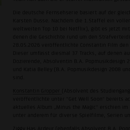
Die deutsche Fernsehserie basiert auf der gle
Karsten Dusse. Nachdem die 1.Staffel ein volle
weltweiten Top 10 bei Netflix), gibt es jetzt mit
denen die Geschichte rund um den Strafverteid
28.05.2026 veröffentlichte Constantin Film den O
Dieser umfasst diesmal 37 Tracks, auf denen a
Dozierende, Absolventin B.A. Popmusikdesign 2
und Katia Belley (B.A. Popmusikdesign 2008 und
sind.
Konstantin Gropper
(Absolvent des Studiengan
veröffentlichte unter "Get Well Soon" bereits a
aktuelles Album „Minus the Magic“ erschien im 
unter anderem für diverse Spielfilme, Serien un
Ziggy Has Ardeur
(ebenfalls Absolvent B.A. Po