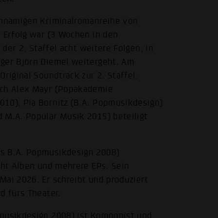
ichnamigen Kriminalromanreihe von
r Erfolg war (3 Wochen in den
 der 2. Staffel acht weitere Folgen, in
iger Björn Diemel weitergeht. Am
riginal Soundtrack zur 2. Staffel.
uch Alex Mayr (Popakademie
010), Pia Bornitz (B.A. Popmusikdesign)
 M.A. Popular Musik 2015) beteiligt
gs B.A. Popmusikdesign 2008)
cht Alben und mehrere EPs. Sein
Mai 2026. Er schreibt und produziert
d fürs Theater.
pmusikdesign 2008) ist Komponist und