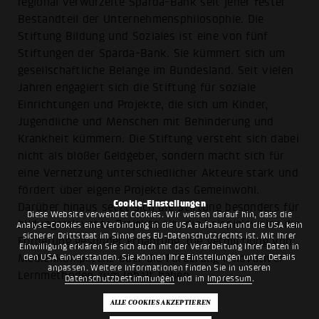
regional verwurzelte Sparda-Bank seit jeher fester
Bestandteil der Unternehmensphilosophie. Die
Stiftung Bildung und Soziales ist eine von fünf
Stiftungen der Sparda-Bank. Sie kümmert sich um
gesellschaftliche Belange im Bundesland. Seit vielen
Jahren engagiert sich die Stiftung für soziale
Einrichtungen und Projekte, die sich um Kinder,
Jugendliche und Menschen mit Behinderung und
Krankheit kümmern. Die Stiftung versteht sich dabei
nicht als bloßer Geldgeber, sondern macht sich für
eine Vernetzung unterschiedlicher Akteure stark und
fördert über eigene Projekte das Gemeinwohl.
Cookie-Einstellungen
Darüber hinaus setzt sich die Stiftung besonders für
Diese Website verwendet Cookies. Wir weisen darauf hin, dass die
bildungsrelevante Projekte ein, die beispielsweise die
Analyse-Cookies eine Verbindung in die USA aufbauen und die USA kein
sicherer Drittstaat im Sinne des EU-Datenschutzrechts ist. Mit Ihrer
Förderung gesunder Ernährung, die Vermittlung von
Einwilligung erklären Sie sich auch mit der Verarbeitung Ihrer Daten in
den USA einverstanden. Sie können Ihre Einstellungen unter Details
Medienkompetenz oder die Förderung innovativer
anpassen. Weitere Informationen finden Sie in unseren
Lernmethoden zum Inhalt haben.
Datenschutzbestimmungen
und im
Impressum
.