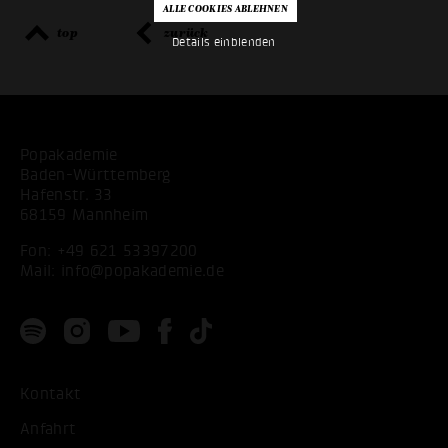
top
zurück
Details einblenden
Popakademie
Baden-Württemberg
Hafenstr. 33
68159 Mannheim
Fon:
+49 621 53397200
Mail:
info@popakademie.de
Kontakt
Anfahrt