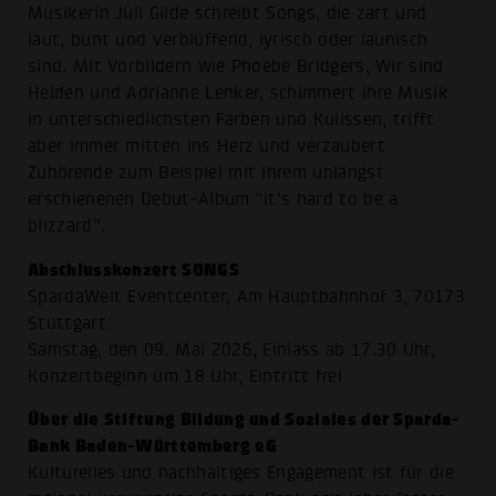
Musikerin Juli Gilde schreibt Songs, die zart und
laut, bunt und verblüffend, lyrisch oder launisch
sind. Mit Vorbildern wie Phoebe Bridgers, Wir sind
Helden und Adrianne Lenker, schimmert ihre Musik
in unterschiedlichsten Farben und Kulissen, trifft
aber immer mitten ins Herz und verzaubert
Zuhörende zum Beispiel mit ihrem unlängst
erschienenen Debut-Album “it’s hard to be a
blizzard”.
Abschlusskonzert SONGS
SpardaWelt Eventcenter, Am Hauptbahnhof 3, 70173
Stuttgart
Samstag, den 09. Mai 2026, Einlass ab 17.30 Uhr,
Konzertbeginn um 18 Uhr, Eintritt frei
Über die Stiftung Bildung und Soziales der Sparda-
Bank Baden-Württemberg eG
Kulturelles und nachhaltiges Engagement ist für die