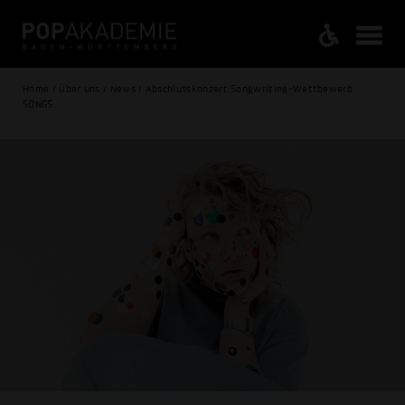
Home / Über uns / News / Abschlusskonzert Songwriting-Wettbewerb
SONGS