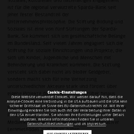
Soziales, kulturelles und nachhaltiges Engagement
ist für die regional verwurzelte Sparda-Bank seit
jeher fester Bestandteil der
Unternehmensphilosophie. Die Stiftung Bildung und
Soziales ist eine von fünf Stiftungen der Sparda-
Bank. Sie kümmert sich um gesellschaftliche Belange
im Bundesland. Seit vielen Jahren engagiert sich die
Stiftung für soziale Einrichtungen und Projekte, die
sich um Kinder, Jugendliche und Menschen mit
Behinderung und Krankheit kümmern. Die Stiftung
versteht sich dabei nicht als bloßer Geldgeber,
sondern macht sich für eine Vernetzung
unterschiedlicher Akteure stark und fördert über
Cookie-Einstellungen
eigene Projekte das Gemeinwohl. Darüber hinaus
Diese Website verwendet Cookies. Wir weisen darauf hin, dass die
setzt sich die Stiftung besonders für
Analyse-Cookies eine Verbindung in die USA aufbauen und die USA kein
sicherer Drittstaat im Sinne des EU-Datenschutzrechts ist. Mit Ihrer
bildungsrelevante Projekte ein, die beispielsweise die
Einwilligung erklären Sie sich auch mit der Verarbeitung Ihrer Daten in
Förderung gesunder Ernährung, die Vermittlung von
den USA einverstanden. Sie können Ihre Einstellungen unter Details
anpassen. Weitere Informationen finden Sie in unseren
Medienkompetenz oder die Förderung innovativer
Datenschutzbestimmungen
und im
Impressum
.
Lernmethoden zum Inhalt haben.