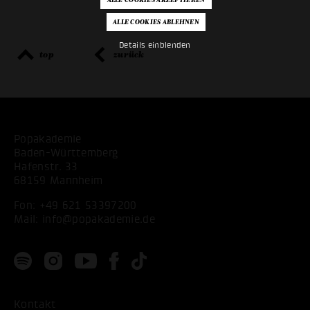
Details einblenden
top
zurück
Popakademie
Baden-Württemberg
Hafenstr. 33
68159 Mannheim
Fon:
+49 621 53397200
Mail:
info@popakademie.de
Kontakt