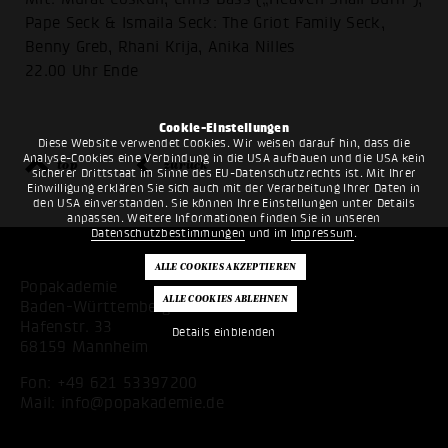
Pape Seck & Ismaila Seck: The Griot Family Seck,
Benny Greb, Rhani Krija, Anika Nilles
22.00 Uhr Ende
Cookie-Einstellungen
Diese Website verwendet Cookies. Wir weisen darauf hin, dass die
Analyse-Cookies eine Verbindung in die USA aufbauen und die USA kein
top
zurück
sicherer Drittstaat im Sinne des EU-Datenschutzrechts ist. Mit Ihrer
Einwilligung erklären Sie sich auch mit der Verarbeitung Ihrer Daten in
den USA einverstanden. Sie können Ihre Einstellungen unter Details
anpassen. Weitere Informationen finden Sie in unseren
Datenschutzbestimmungen
und im
Impressum
.
Popakademie
Baden-Württemberg
Hafenstr. 33
Details einblenden
68159 Mannheim
Fon:
+49 621 53397200
Mail:
info@popakademie.de