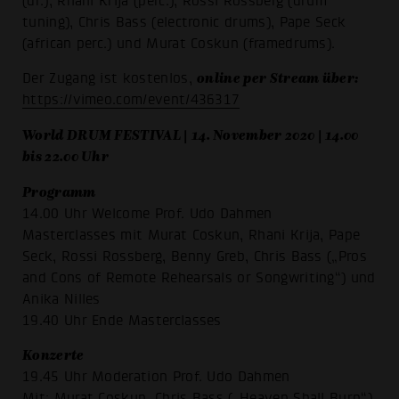
(dr.), Rhani Krija (perc.), Rossi Rossberg (drum
tuning), Chris Bass (electronic drums), Pape Seck
(african perc.) und Murat Coskun (framedrums).
online per Stream über:
Der Zugang ist kostenlos,
https://vimeo.com/event/436317
World DRUM FESTIVAL | 14. November 2020 | 14.00
bis 22.00 Uhr
Programm
14.00 Uhr Welcome Prof. Udo Dahmen
Masterclasses mit Murat Coskun, Rhani Krija, Pape
Seck, Rossi Rossberg, Benny Greb, Chris Bass („Pros
and Cons of Remote Rehearsals or Songwriting“) und
Anika Nilles
19.40 Uhr Ende Masterclasses
Konzerte
19.45 Uhr Moderation Prof. Udo Dahmen
Mit: Murat Coskun, Chris Bass („Heaven Shall Burn“),