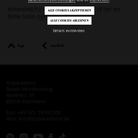
Datenschutzbestimmungen
und im
Impressum
.
Anmeldung für den Talk am 27.04. um 19 Uhr mit
Defne Şahin:
talks@popakademie.de
Details einblenden
top
zurück
Popakademie
Baden-Württemberg
Hafenstr. 33
68159 Mannheim
Fon:
+49 621 53397200
Mail:
info@popakademie.de