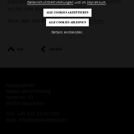
individuell unterstützt – von der Musikproduktion
Datenschutzbestimmungen
und im
Impressum
.
bis hin zum Auftritt auf der Bühne.
Mehr über den Bandpool auch auf
YouTube
Details einblenden
top
zurück
Popakademie
Baden-Württemberg
Hafenstr. 33
68159 Mannheim
Fon:
+49 621 53397200
Mail:
info@popakademie.de