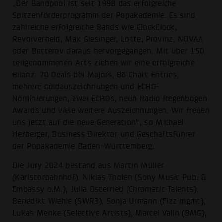
„Der Bandpool ist seit 1998 das erfolgreiche
Spitzenförderprogramm der Popakademie. Es sind
zahlreiche erfolgreiche Bands wie ClockClock,
Revolverheld, Max Giesinger, Lotte, Provinz, NOVAA
oder Betterov daraus hervorgegangen. Mit über 150
teilgenommenen Acts ziehen wir eine erfolgreiche
Bilanz: 70 Deals bei Majors, 86 Chart Entries,
mehrere Goldauszeichnungen und ECHO-
Nominierungen, zwei ECHOs, neun Radio Regenbogen
Awards und viele weitere Auszeichnungen. Wir freuen
uns jetzt auf die neue Generation“, so Michael
Herberger, Business Direktor und Geschäftsführer
der Popakademie Baden-Württemberg.
Die Jury 2024 bestand aus Martin Müller
(Karlstorbahnhof), Niklas Tholen (Sony Music Pub. &
Embassy o.M.), Julia Osterried (Chromatic Talents),
Benedikt Wiehle (SWR3), Sonja Urmann (Fizz mgmt),
Lukas Menke (Selective Artists), Marcel Valin (BMG),