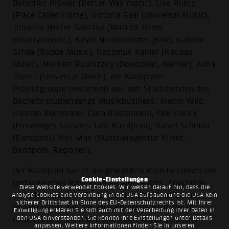
Benedikt Prüwer (Better Way mgmt), Lisa Ruetz
(Place Called Home), Victoria Gaal (Universal Music),
Johanna Herzer Santana (Wasted Talent
Entertainment), Kevin Niedernhöfer (BTA), Isabelle
Schaa (Budde Music), Nepomuk Kähler (Neubau
Music), Norbert Rudnitzky (Downbeat, Warner), Alina
Thevis (Universal Music), die Bandpool-
Projektgruppe bestehend aus den Studierenden des
Bachelorstudiengangs Musikbusiness: Merlin Wild,
Hannah Bechmann, Clara Buschmann, Falk Herick
(Freiwilliges Soziales Jahr Bandpool), Daniel Schmidt
(Bandpool), Nils Max (Künstleragentur Klinkt,
Bandpool, Regionet).
Der Bandpool bietet ausgewählten Künstler:innen ein
Cookie-Einstellungen
umfangreiches Programm an Workshops, Coachings
Diese Website verwendet Cookies. Wir weisen darauf hin, dass die
und Mentoring. In Zusammenarbeit mit erfahrenen
Analyse-Cookies eine Verbindung in die USA aufbauen und die USA kein
sicherer Drittstaat im Sinne des EU-Datenschutzrechts ist. Mit Ihrer
Dozent:innen aus der Musikbranche wird die 26.
Einwilligung erklären Sie sich auch mit der Verarbeitung Ihrer Daten in
den USA einverstanden. Sie können Ihre Einstellungen unter Details
Generation in allen Bereichen des Musikbusiness
anpassen. Weitere Informationen finden Sie in unseren