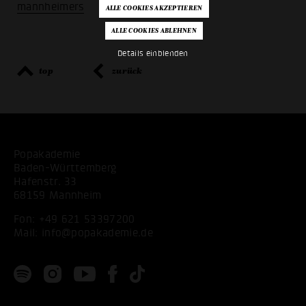
mannheimers
Details einblenden
top
zurück
Popakademie
Baden-Württemberg
Hafenstr. 33
68159 Mannheim
Fon:
+49 621 53397200
Mail:
info@popakademie.de