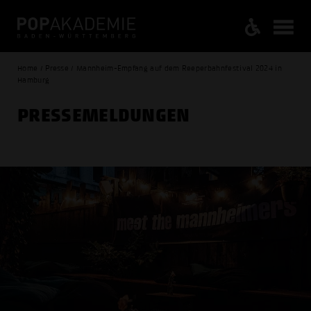
Home / Presse / Mannheim-Empfang auf dem Reeperbahnfestival 2024 in
Hamburg
PRESSE­MELDUNGEN