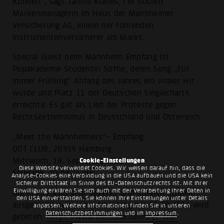
Kunden“, sagt Janina Klabes, I’M SOUND
Markenmanagerin im Haus der Mannheimer
Versicherung AG, einem der führenden
Instrumentenversicherer am Markt.
Special Guest beim Mannheim Empfang ist
Popakademie Studentin Soffie, deren Song „Für
immer Frühling“ Anfang des Jahres ein viraler Hit
wurde und Platz 11 der Deutschen Singlecharts
erreichte. Es gilt als Lied der Proteste gegen
Rechtsextremismus in Deutschland und Österreich.
„Meet the Mannheimers“- Empfang
DOT CLUB, 20359 Hamburg
Mittwoch, 18. September 2024
Cookie-Einstellungen
Diese Website verwendet Cookies. Wir weisen darauf hin, dass die
Empfang: 20 bis 0 Uhr
Analyse-Cookies eine Verbindung in die USA aufbauen und die USA kein
sicherer Drittstaat im Sinne des EU-Datenschutzrechts ist. Mit Ihrer
Einwilligung erklären Sie sich auch mit der Verarbeitung Ihrer Daten in
Die Plätze sind sehr begehrt und können schnell
den USA einverstanden. Sie können Ihre Einstellungen unter Details
ausgebucht sein, um Anmeldung bis 16.09.2024 wird
anpassen. Weitere Informationen finden Sie in unseren
Datenschutzbestimmungen
und im
Impressum
.
gebeten:
https://www.imsound.de/meet-the-