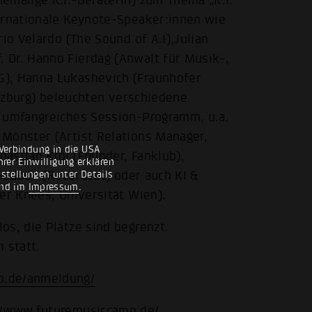
emalige K.I.-Beraterin) zum Thema „K.I.
ernationale Keynote-Speaker:innen wie
io Velardo (The Sound of A.I),Julian
 Dr. Hanno Fierdag (Anwalt für Musik-,
G), Hanna Lukashevich (Fraunhofer
Salzburg) beleuchten verschiedene
n umfangreiches Session-Programm, u.a.
Mönster (Artist Relations Manager,
Verbindung in die USA
astian Kròl (Founder, Fanklub),
rer Einwilligung erklären
riadoou (RecordJet) oder auch KI &
nstellungen unter Details
nd im
Impressum
.
er Knees, Universität Wien).
os, die Plätze sind begrenzt.
 statt.
p.de/anmeldung/
//www.futuremusiccamp.de/