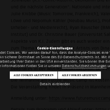
Schneider (K.I.-Comic-Autorin, Ökonomin und eh
und die nächste Generation“. Nationale und int
Julie Knibbe (Music Tomorrow, Frankreich), Valer
Löwe und Nepomuk Kähler (Neubau Music), Prof.
Urheber- und Medienrecht), Ryan Rauscher (BM
Institut) und Dr. Christine Bauer (Universität 
Aspekte von K.I. Zudem gibt es auch wieder ei
zum Thema YouTube Shorts for Artists von Dina 
Cookie-Einstellungen
det Cookies. Wir weisen darauf hin, dass die Analyse-Cookies eine 
YouTube Music) oder die Power der Fans von Seb
n sicherer Drittstaat im Sinne des EU-Datenschutzrechts ist. Mit Ih
Playlist-Pitching von Jörg Peters und Eleni Zafi
rarbeitung Ihrer Daten in den USA einverstanden. Sie können Ihre Ei
e Informationen finden Sie in unseren
Datenschutzbestimmungen
u
Deepfakes in der Musikproduktion (Prof. Dr. Pet
Die Teilnahme am Future Music Camp ist kostenl
Details einblenden
Die Veranstaltung findet in Präsenz in Mannheim
Anmeldung unter:
https://www.futuremusiccam
Details zum Programm und Ablauf unter:
https: