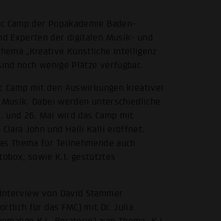
sic Camp der Popakademie Baden-
d Experten der digitalen Musik- und
hema „Kreative Künstliche Intelligenz
sind noch wenige Plätze verfügbar.
sic Camp mit den Auswirkungen kreativer
n Musik. Dabei werden unterschiedliche
. und 26. Mai wird das Camp mit
lara John und Halli Kalli eröffnet.
das Thema für Teilnehmende auch
otobox, sowie K.I. gestütztes
 Interview von David Stammer
rtlich für das FMC) mit Dr. Julia