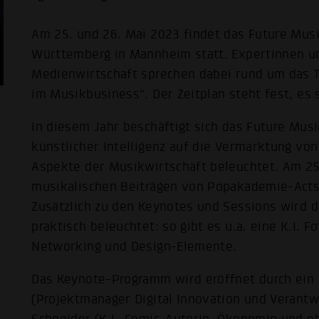
Am 25. und 26. Mai 2023 findet das Future Mu
Württemberg in Mannheim statt. Expertinnen un
Medienwirtschaft sprechen dabei rund um das T
im Musikbusiness“. Der Zeitplan steht fest, es 
In diesem Jahr beschäftigt sich das Future Mu
künstlicher Intelligenz auf die Vermarktung vo
Aspekte der Musikwirtschaft beleuchtet. Am 25
musikalischen Beiträgen von Popakademie-Acts C
Zusätzlich zu den Keynotes und Sessions wird 
praktisch beleuchtet: so gibt es u.a. eine K.I. F
Networking und Design-Elemente.
Das Keynote-Programm wird eröffnet durch ein
(Projektmanager Digital Innovation und Verantwo