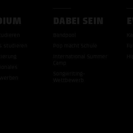
DIUM
DABEI SEIN
E
tudieren
Bandpool
Ka
s studieren
Pop macht Schule
Fu
tierung
International Summer
Hi
ALLE 
Camp
ionales
Songwriting-
ewerben
Wettbewerb