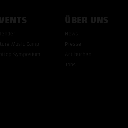
VENTS
ÜBER UNS
lender
News
ture Music Camp
Presse
pHop Symposium
Act buchen
COOKIES AKZEPTIEREN
ALLE COOKIES AB
Jobs