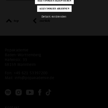
Details einblenden
top
zurück
Popakademie
Baden-Württemberg
Hafenstr. 33
68159 Mannheim
Fon:
+49 621 53397200
Mail:
info@popakademie.de
Kontakt