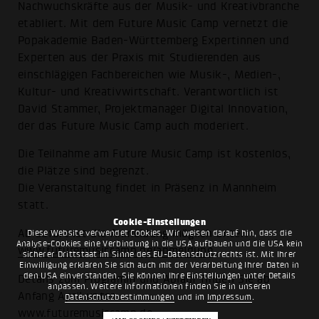
Nachwuchskräfte aus der Musik- und Kreativbranche
etabliert. Mit dem Future Music Camp vernetzt die
Popakademie Baden-Württemberg Expertinnen und
Experten aus der Praxis mit Studierenden aus
einschlägigen Fachbereichen wie Musik-, Medien-,
Kultur- und Kreativwirtschaft. Verantwortlich ist
David Stammer, Projektmanager Digital Innovation,
der das Future Music Camp auch moderiert.
Die Teilnahme am Future Music Camp ist kostenlos,
die Plätze sind begrenzt.
Die Veranstaltung findet in Präsenz in Mannheim
statt.
Cookie-Einstellungen
Ab sofort ist die Anmeldung möglich unter:
Diese Website verwendet Cookies. Wir weisen darauf hin, dass die
Analyse-Cookies eine Verbindung in die USA aufbauen und die USA kein
www.futuremusiccamp.de/anmeldung
sicherer Drittstaat im Sinne des EU-Datenschutzrechts ist. Mit Ihrer
Einwilligung erklären Sie sich auch mit der Verarbeitung Ihrer Daten in
den USA einverstanden. Sie können Ihre Einstellungen unter Details
Details zum Programm und Ablauf finden Sie ab
anpassen. Weitere Informationen finden Sie in unseren
Anfang April unter:
Datenschutzbestimmungen
und im
Impressum
.
www.futuremusiccamp.de