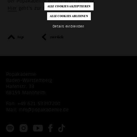
der Popakademie Baden-Württemberg.
Hier
geht's zur Dokumentation'
Details einblenden
top
zurück
Popakademie
Baden-Württemberg
Hafenstr. 33
68159 Mannheim
Fon:
+49 621 53397200
Mail:
info@popakademie.de