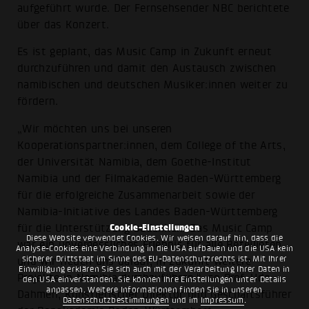
aufgeführt wurde. Der Fernsehsender NBC berichtete
über das Konzert.
Es ist geplant, das Music Camp in Zukunft erneut
durchzuführen und damit den Austausch zwischen
namibischen und deutschen Musiker:innen weiter zu
fördern.
„Wir möchten uns bei unseren
Kooperationspartner:innen, dem College of the Arts,
der Universität Namibia, dem Goethe-Institut
Namibia und der Filmakademie Baden-Württemberg
für die erfolgreiche Zusammenarbeit sowie der
Namibia-Initiative des Landes Baden-Württemberg
für die Unterstützung bedanken. Das Music Camp
Cookie-Einstellungen
Diese Website verwendet Cookies. Wir weisen darauf hin, dass die
war ein unvergessliches Erlebnis für alle Beteiligten
Analyse-Cookies eine Verbindung in die USA aufbauen und die USA kein
sicherer Drittstaat im Sinne des EU-Datenschutzrechts ist. Mit Ihrer
und wir freuen uns darauf, in Zukunft weitere
Einwilligung erklären Sie sich auch mit der Verarbeitung Ihrer Daten in
Projekte in Namibia durchzuführen.“, so Prof. Udo
den USA einverstanden. Sie können Ihre Einstellungen unter Details
anpassen. Weitere Informationen finden Sie in unseren
Dahmen, Künstlerischer Direktor und Geschäftsführer
Datenschutzbestimmungen
und im
Impressum
.