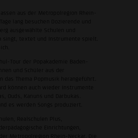
assen aus der Metropolregion Rhein-
 Tage lang besuchen Dozierende und
erg ausgewählte Schulen und
singt, textet und Instrumente spielt.
ich.
chul-Tour der Popakademie Baden-
nnen und Schüler aus der
an das Thema Popmusik herangeführt.
ard können auch wieder Instrumente
as, Ouds, Kanuns und Darbukas.
und es werden Songs produziert.
ulen, Realschulen Plus,
erpädagogische Einrichtungen,
der Metropolregion Rhein-Neckar. Die