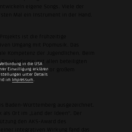
ntwickeln eigene Songs. Viele der
sten Mal ein Instrument in der Hand.
rojekts ist die frühzeitige
tiven Umgang mit Popmusik. Das
ale Kompetenz der Jugendlichen. Beim
 Popakademie mit allen beteiligten
Verbindung in die USA
 anfühlt Bühnenluft vor großem
rer Einwilligung erklären
nstellungen unter Details
nd im
Impressum
.
is Baden-Württemberg ausgezeichnet.
 als Ort im „Land der Ideen“. Der
stützung den AKS-Award des
seiner integrativen Wirkung fand das