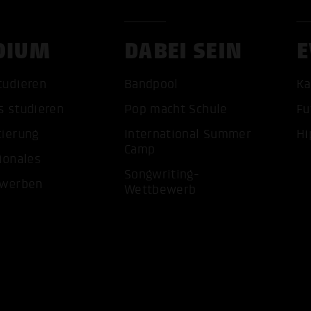
DIUM
DABEI SEIN
E
tudieren
Bandpool
Ka
s studieren
Pop macht Schule
Fu
tierung
International Summer
Hi
ALLE 
Camp
ionales
Songwriting-
ewerben
Wettbewerb