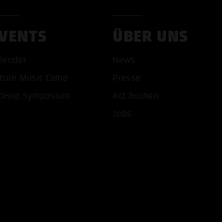
VENTS
ÜBER UNS
lender
News
ture Music Camp
Presse
pHop Symposium
Act buchen
COOKIES AKZEPTIEREN
ALLE COOKIES AB
Jobs