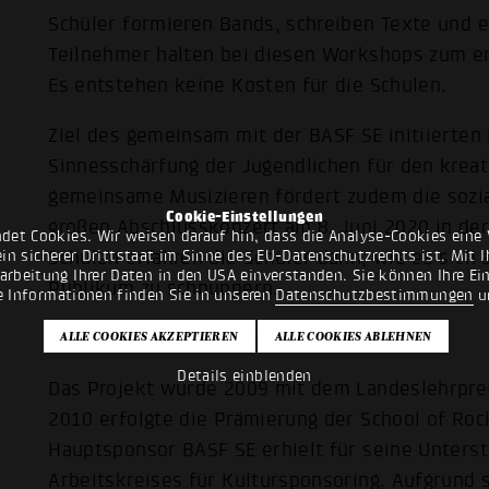
Schüler formieren Bands, schreiben Texte und e
Teilnehmer halten bei diesen Workshops zum er
Es entstehen keine Kosten für die Schulen.
Ziel des gemeinsam mit der BASF SE initiierten P
Sinnesschärfung der Jugendlichen für den krea
gemeinsame Musizieren fördert zudem die sozi
Cookie-Einstellungen
großen Abschlusskonzert am 8. Juni 2020 in der
det Cookies. Wir weisen darauf hin, dass die Analyse-Cookies eine 
Schulen erfahren die Schüler dann, wie es sich
n sicherer Drittstaat im Sinne des EU-Datenschutzrechts ist. Mit Ih
rarbeitung Ihrer Daten in den USA einverstanden. Sie können Ihre Ei
Publikum zu schnuppern.
e Informationen finden Sie in unseren
Datenschutzbestimmungen
u
Online-Bewerbung: Pop macht Schule
Details einblenden
Das Projekt wurde 2009 mit dem Landeslehrpre
2010 erfolgte die Prämierung der School of Rock
Hauptsponsor BASF SE erhielt für seine Unter
Arbeitskreises für Kultursponsoring. Aufgrund 