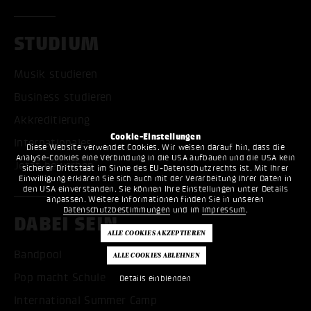
STUDIUM
Musik studieren
Business studieren
Akkreditierung
Cookie-Einstellungen
Internationales
Diese Website verwendet Cookies. Wir weisen darauf hin, dass die
Analyse-Cookies eine Verbindung in die USA aufbauen und die USA kein
Jetzt bewerben
sicherer Drittstaat im Sinne des EU-Datenschutzrechts ist. Mit Ihrer
Einwilligung erklären Sie sich auch mit der Verarbeitung Ihrer Daten in
den USA einverstanden. Sie können Ihre Einstellungen unter Details
anpassen. Weitere Informationen finden Sie in unseren
Datenschutzbestimmungen
und im
Impressum
.
DABEI SEIN
Bandpool
Pop macht Schule
Details einblenden
International Summer Camp