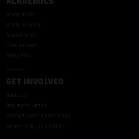
ACADEMICS
Study music
ACCEPT ALL COOKI
Study business
Accreditation
ONLY ACCEPT NECESSARY
International
Apply now
GET INVOLVED
Bandpool
Pop macht Schule
International Summer Camp
Songwriting competition