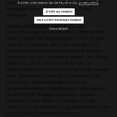
Daten unserer Websitebesucher nur nach unseren
Further information can be found in our
privacy policy
.
Weisungen und unter Einhaltung der DSGVO
verarbeitet.
Hinweis zur Datenweitergabe in die USA
Show details
Bei Zoom handelt es sich um ein US-Unternehmen.
Die USA zählen datenschutzrechtlich nicht zu den
sicheren Drittstaaten. Wenn das Tools aktiv ist,
können Ihre personenbezogene Daten in die USA
übertragen und dort verarbeitet werden. Wir weisen
darauf hin, dass in der USA kein mit der EU
vergleichbares Datenschutzniveau garantiert werden
kann. Beispielsweise sind US-Unternehmen dazu
verpflichtet, personenbezogene Daten an
Sicherheitsbehörden herauszugeben, ohne dass Sie
als Betroffener hiergegen gerichtlich vorgehen
könnten. Es kann daher nicht ausgeschlossen
werden, dass US-Behörden (z. B. Geheimdienste) Ihre
auf US-Servern befindlichen Daten zu