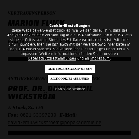
VERTRAUENSPERSON
MARION FLUCK
Cookie-Einstellungen
Diese Website verwendet Cookies. Wir weisen darauf hin, dass die
1. Stock, Zi. 118
Analyse-Cookies eine Verbindung in die USA aufbauen und die USA kein
sicherer Drittstaat im Sinne des EU-Datenschutzrechts ist. Mit Ihrer
Fon:
E-Mail:
0621 53397277
Einwilligung erklären Sie sich auch mit der Verarbeitung Ihrer Daten in
marion.fluck@popakademie.de
den USA einverstanden. Sie können Ihre Einstellungen unter Details
anpassen. Weitere Informationen finden Sie in unseren
Datenschutzbestimmungen
und im
Impressum
.
ANTIDISKRIMINIERUNGSBEAUFTRAGTER
PROF. DR. DAVID-EMIL
Details einblenden
WICKSTRÖM
1. Stock, Zi. 116
Fon:
E-Mail:
0621 53397239
david-emil.wickstroem@popakademie.de