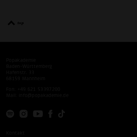
top
Popakademie
Baden-Württemberg
ALLE COOKIES AKZEPT
Hafenstr. 33
68159 Mannheim
ALLE COOKIES ABLE
Fon:
+49 621 53397200
Mail:
info@popakademie.de
Kontakt